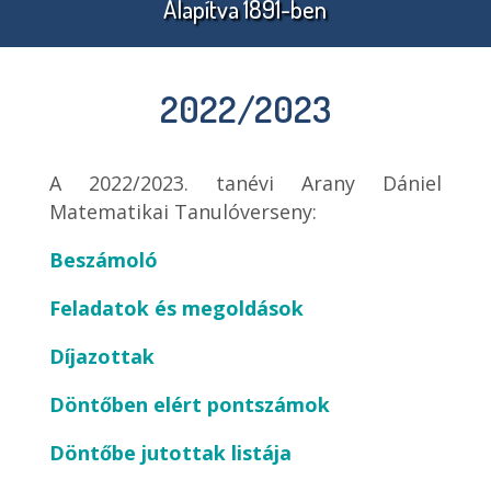
Alapítva 1891-ben
SZAKMAI BIZOTTSÁGAINK
VÁLOGATÁS AZ ÉRINTŐ ELSŐ 7
KAPCSOLAT
BOLYAI 200 KIÁLLÍTÁS
SCHWEITZER MIKLÓS
INTERJÚK 1990-TŐL NAPJAINKIG
TÁMOGATJÁK
ÉVÉBŐL
MATEMATIKAI EMLÉKVERSENY
ADATKEZELÉS
ESEMÉNYNAPTÁR
ONLINE TÁRSULATI DÍJÁTADÓK
2022/2023
VARGA TAMÁS ORSZÁGOS
EGYÉB RENDEZVÉNYEK
TÁRSULATI YOUTUBE CSATORNA
MATEMATIKAVERSENY
A 2022/2023. tanévi Arany Dániel
BME MATEMATIKA
Matematikai Tanulóverseny:
ISMERETTERJESZTŐ ELŐADÁSOK
Beszámoló
RÉNYI INTÉZET VIDEO PORTÁL
Feladatok és megoldások
Díjazottak
Döntőben elért pontszámok
Döntőbe jutottak listája