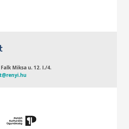
t
alk Miksa u. 12. I./4.
at@renyi.hu
Támog
Támog