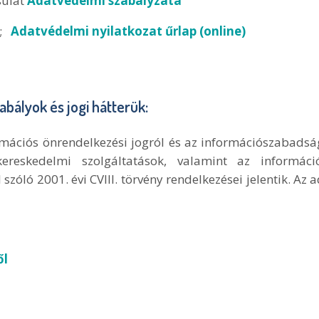
sulat
Adatvédelmi szabályzata
);
Adatvédelmi nyilatkozat űrlap (online)
bályok és jogi hátterük:
rmációs önrendelkezési jogról és az információszabadságr
 kereskedelmi szolgáltatások, valamint az informá
szóló 2001. évi CVIII. törvény rendelkezései jelentik. Az a
ől