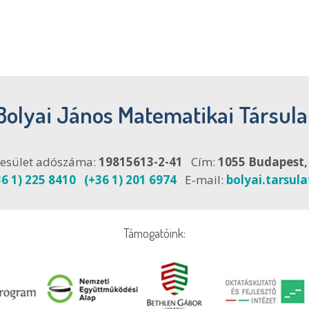
Bolyai János Matematikai Társula
esület adószáma:
19815613-2-41
Cím:
1055 Budapest, F
36 1) 225 8410
(+36 1) 201 6974
E‑mail:
bolyai.tarsul
Támogatóink: