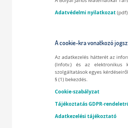
A Bolyai János Matematikai Tár
Adatvédelmi nyilatkozat
(pdf
A cookie-kra vonatkozó jogsza
Az adatkezelés hátterét az info
(Infotv.) és az elektronikus
szolgáltatások egyes kérdéseiről 
§ (1) bekezdés.
Cookie-szabályzat
Tájékoztatás GDPR-rendeletr
Adatkezelési tájékoztató