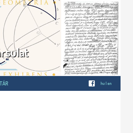
rsulat
OTÁR
hu
|
en