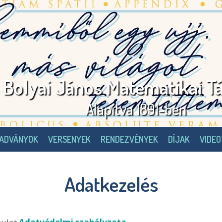
Bolyai János Matematikai Tá
Alapítva 1891-ben
IADVÁNYOK
VERSENYEK
RENDEZVÉNYEK
DÍJAK
VIDE
Adatkezelés