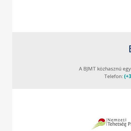
A BJMT közhasznú egy
Telefon:
(+