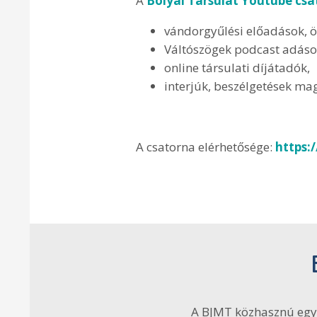
A
Bolyai Társulat Youtube cs
vándorgyűlési előadások, ös
Váltószögek podcast adások 
online társulati díjátadók,
interjúk, beszélgetések m
A csatorna elérhetősége:
https:
A BJMT közhasznú egy