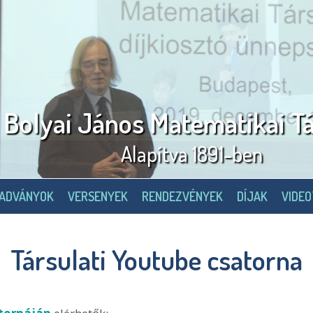
Bolyai János Matematikai Tá
Alapítva 1891-ben
IADVÁNYOK
VERSENYEK
RENDEZVÉNYEK
DÍJAK
VIDE
Társulati Youtube csatorna