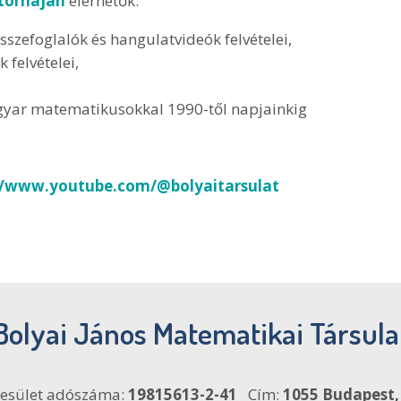
atornáján
elérhetők:
szefoglalók és hangulatvideók felvételei,
felvételei,
agyar matematikusokkal 1990-től napjainkig
//www.youtube.com/@bolyaitarsulat
Bolyai János Matematikai Társula
esület adószáma:
19815613-2-41
Cím:
1055 Budapest, F