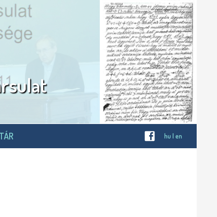
rsulat
OTÁR
hu
|
en