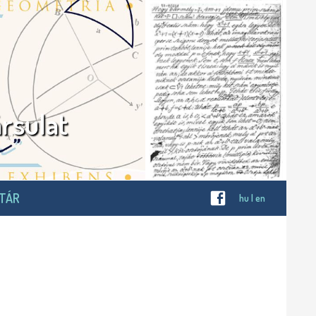
rsulat
OTÁR
hu
|
en