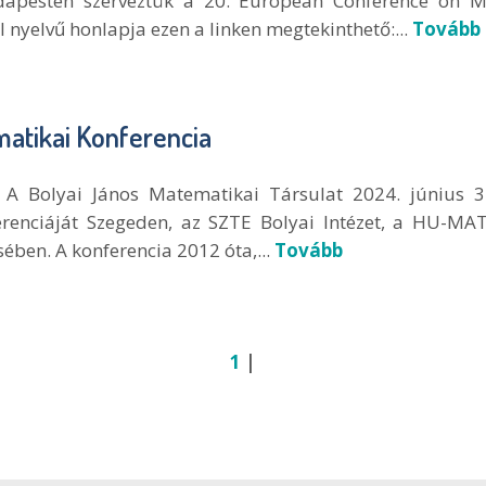
dapesten szerveztük a 20. European Conference on M
 nyelvű honlapja ezen a linken megtekinthető:...
Tovább
atikai Konferencia
 A Bolyai János Matematikai Társulat 2024. június 
renciáját Szegeden, az SZTE Bolyai Intézet, a HU-MA
ben. A konferencia 2012 óta,...
Tovább
1
|