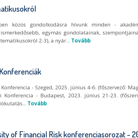
atikusokról
sében közös gondolkodásra hívunk minden - akadém
t ismerkedősebb, egymás gondolatainak, szempontjain
ematikusokról 2-3), a nyár...
Tovább
 Konferenciák
Konferencia - Szeged, 2025. június 4-6. (főszervező: Ma
 Konferencia - Budapest, 2023. június 21-23. (főszer
ókutatás...
Tovább
r­sity of Fi­nan­cial Risk konferenciasorozat -