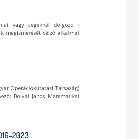
iai vagy cégeknél dolgozó -
ak megismerését célzó alkalmat
gyar Operációkutatási Társaság)
vező: Bolyai János Matematikai
 2016-2023