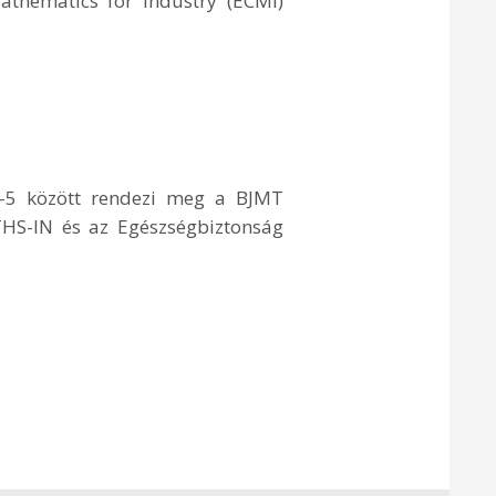
athematics for Industry (ECMI)
3-5 között rendezi meg a BJMT
THS-IN és az Egészségbiztonság