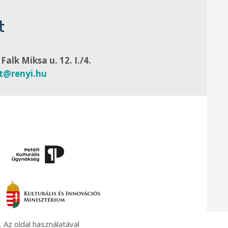
t
alk Miksa u. 12. I./4.
at@renyi.hu
Támog
Támog
 Az oldal használatával