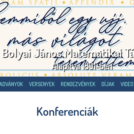
Bolyai János Matematikai Tá
Alapítva 1891-ben
IADVÁNYOK
VERSENYEK
RENDEZVÉNYEK
DÍJAK
VIDE
Konferenciák