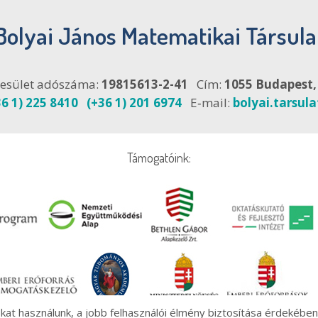
Bolyai János Matematikai Társula
esület adószáma:
19815613-2-41
Cím:
1055 Budapest, F
36 1) 225 8410
(+36 1) 201 6974
E‑mail:
bolyai.tarsul
Támogatóink:
at használunk, a jobb felhasználói élmény biztosítása érdekében.