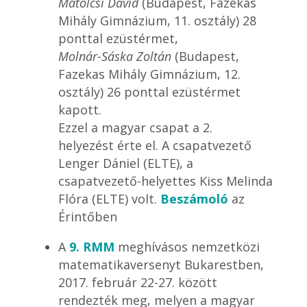
Matolcsi Dávid
(Budapest, Fazekas
Mihály Gimnázium, 11. osztály) 28
ponttal ezüstérmet,
Molnár-Sáska Zoltán
(Budapest,
Fazekas Mihály Gimnázium, 12.
osztály) 26 ponttal ezüstérmet
kapott.
Ezzel a magyar csapat a 2.
helyezést érte el. A csapatvezető
Lenger Dániel (ELTE), a
csapatvezető-helyettes Kiss Melinda
Flóra (ELTE) volt.
Beszámoló
az
Érintőben
A
9. RMM
meghívásos nemzetközi
matematikaversenyt Bukarestben,
2017. február 22-27. között
rendezték meg, melyen a magyar