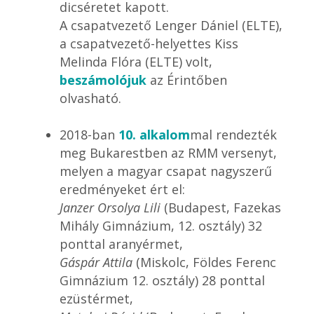
dicséretet kapott.
A csapatvezető Lenger Dániel (ELTE),
a csapatvezető-helyettes Kiss
Melinda Flóra (ELTE) volt,
beszámolójuk
az Érintőben
olvasható.
2018-ban
10. alkalom
mal rendezték
meg Bukarestben az RMM versenyt,
melyen a magyar csapat nagyszerű
eredményeket ért el:
Janzer Orsolya Lili
(Budapest, Fazekas
Mihály Gimnázium, 12. osztály) 32
ponttal aranyérmet,
Gáspár Attila
(Miskolc, Földes Ferenc
Gimnázium 12. osztály) 28 ponttal
ezüstérmet,