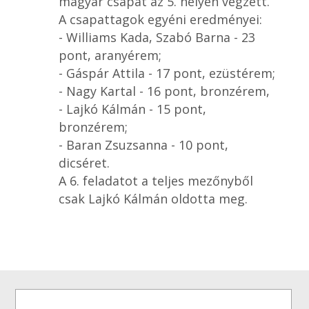
magyar csapat az 5. helyen végzett.
A csapattagok egyéni eredményei:
- Williams Kada, Szabó Barna - 23
pont, aranyérem;
- Gáspár Attila - 17 pont, ezüstérem;
- Nagy Kartal - 16 pont, bronzérem,
- Lajkó Kálmán - 15 pont,
bronzérem;
- Baran Zsuzsanna - 10 pont,
dicséret.
A 6. feladatot a teljes mezőnyből
csak Lajkó Kálmán oldotta meg.