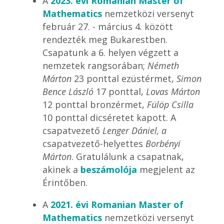
A
2023. évi Romanian Master of
Mathematics
nemzetközi versenyt
február 27. - március 4. között
rendezték meg Bukarestben.
Csapatunk a 6. helyen végzett a
nemzetek rangsorában;
Németh
Márton
23 ponttal ezüstérmet,
Simon
Bence László
17 ponttal,
Lovas Márton
12 ponttal bronzérmet,
Fülöp Csilla
10 ponttal dicséretet kapott.
A
csapatvezető
Lenger Dániel, a
csapatvezető-helyettes
Borbényi
Márton
. Gratulálunk a csapatnak,
akinek a
beszámolója
megjelent az
Érintőben.
A
2021. évi Romanian Master of
Mathematics
nemzetközi versenyt