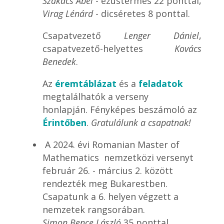
Szakács Ábel
- ezüstérmes 22 ponttal,
Virag Lénárd
- dicséretes 8 ponttal.
Csapatvezető
Lenger Dániel
,
csapatvezető-helyettes
Kovács
Benedek
.
Az
éremtáblázat
és a
feladatok
megtalálhatók a verseny
honlapján. Fényképes beszámoló az
Érintőben
.
Gratulálunk a csapatnak!
A 2024. évi Romanian Master of
Mathematics nemzetközi versenyt
február 26. - március 2. között
rendezték meg Bukarestben.
Csapatunk a 6. helyen végzett a
nemzetek rangsorában.
Simon Bence László
35 ponttal