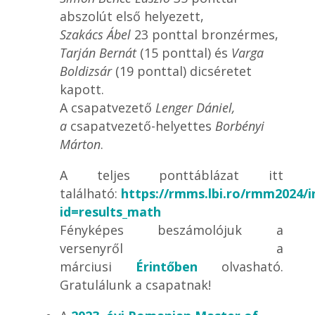
abszolút első helyezett,
Szakács Ábel
23 ponttal bronzérmes,
Tarján Bernát
(15 ponttal) és
Varga
Boldizsár
(19 ponttal) dicséretet
kapott.
A csapatvezető
Lenger Dániel,
a
csapatvezető-helyettes
Borbényi
Márton
.
A teljes ponttáblázat itt
található:
https://rmms.lbi.ro/rmm2024/i
id=results_math
Fényképes beszámolójuk a
versenyről a
márciusi
Érintőben
olvasható.
Gratulálunk a csapatnak!