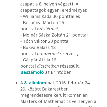
csapat a 8. helyen végzett. A
csapattagok egyéni eredményei:
- Williams Kada 30 ponttal és
- Borbényi Márton 25
ponttal
ezüstérmet,
- Molnár Sáska Zoltán 21 ponttal,
- Tóth Viktor 20 ponttal,
- Bukva Balázs 18
ponttal
bronzérmet
szerzett,
- Gáspár Attila 16
ponttal
dicséretben
részesült.
Beszámoló
az Érintőben
A
8. alkalom
mal, 2016. február 24-
29. között Bukarestben
megrendezésre került Romanian
Masters of Mathematics versenyen a