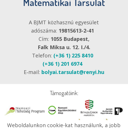
Matematikai Társulat
A BJMT közhasznú egyesület
adószáma:
19815613-2-41
Cím:
1055 Budapest,
Falk Miksa u. 12. I./4.
Telefon:
(+36 1) 225 8410
(+36 1) 201 6974
E‑mail:
bolyai.tarsulat@renyi.hu
Támogatóink:
Weboldalunkon cookie-kat használunk, a jobb