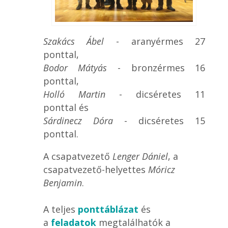
Szakács Ábel
- aranyérmes 27
ponttal,
Bodor Mátyás
- bronzérmes 16
ponttal,
Holló Martin
- dicséretes 11
ponttal
és
Sárdinecz Dóra
- dicséretes 15
ponttal.
A csapatvezető
Lenger Dániel
, a
csapatvezető-helyettes
Móricz
Benjamin
.
A teljes
ponttáblázat
és
a
feladatok
megtalálhatók a