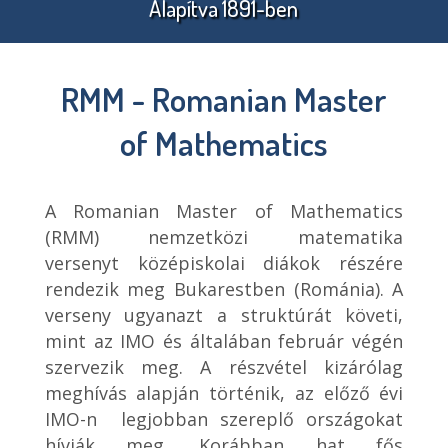
Alapítva 1891-ben
SZAKMAI BIZOTTSÁGAINK
VÁLOGATÁS AZ ÉRINTŐ ELSŐ 7
KAPCSOLAT
BOLYAI 200 KIÁLLÍTÁS
SCHWEITZER MIKLÓS
INTERJÚK 1990-TŐL NAPJAINKIG
TÁMOGATJÁK
ÉVÉBŐL
MATEMATIKAI EMLÉKVERSENY
ADATKEZELÉS
ESEMÉNYNAPTÁR
ONLINE TÁRSULATI DÍJÁTADÓK
RMM - Romanian Master
VARGA TAMÁS ORSZÁGOS
EGYÉB RENDEZVÉNYEK
TÁRSULATI YOUTUBE CSATORNA
MATEMATIKAVERSENY
of Mathematics
BME MATEMATIKA
ISMERETTERJESZTŐ ELŐADÁSOK
A Romanian Master of Mathematics
(RMM) nemzetközi matematika
RÉNYI INTÉZET VIDEO PORTÁL
versenyt középiskolai diákok részére
rendezik meg Bukarestben (Románia). A
verseny ugyanazt a struktúrát követi,
mint az IMO és általában február végén
szervezik meg. A részvétel kizárólag
meghívás alapján történik, az előző évi
IMO-n legjobban szereplő országokat
hívják meg. Korábban hat fős