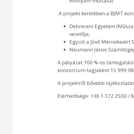
évfolyam indítása)
A projekt keretében a BJMT konz
Debreceni Egyetem (Műszaki
vezetője,
Együtt a Jövő Mérnökeiért 
Neumann János Számítógép
A pályázat 100 %-os támogatási 
konzorcium tagjaként 15 999 98
A projektről bővebb tájékoztatá
Elérhetősége: +36 1 372 2500 / 