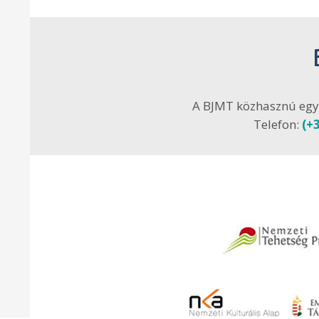
A BJMT közhasznú egy
Telefon:
(+