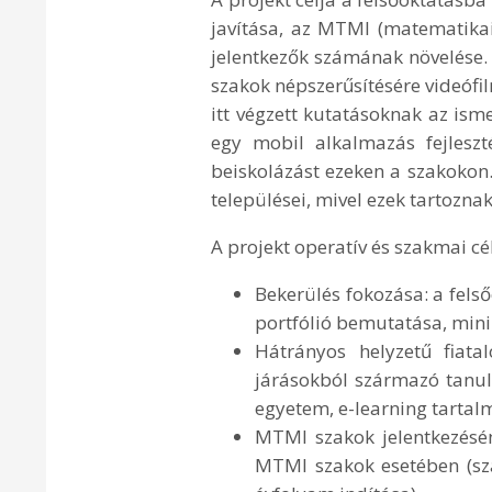
javítása, az MTMI (matematikai
jelentkezők számának növelése.
szakok népszerűsítésére videóf
itt végzett kutatásoknak az is
egy mobil alkalmazás fejleszté
beiskolázást ezeken a szakokon. 
települései, mivel ezek tartozna
A projekt operatív és szakmai cél
Bekerülés fokozása: a felső
portfólió bemutatása, mini 
Hátrányos helyzetű fiatal
járásokból származó tanuló
egyetem, e-learning tartal
MTMI szakok jelentkezéséne
MTMI szakok esetében (sza