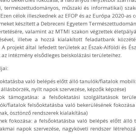
, természettudományos, műszaki és informatikai) szak
 Ezen célok illeszkednek az EFOP és az Európa 2020-as 
ilmeket készített a Debreceni Egyetem Természettudomány
mertetésére, valamint az MTMI szakon végzettek életpály
sével, illetve a hozzá kialakított feladatbank közzété
A projekt által lefedett területek az Észak-Alföldi és É
k az intézmény elsődleges beiskolázási területeihez.
jai:
oktatásba való belépés előtt álló tanulók/fiatalok mobili
állásbörzék, nyílt napok szervezése, képzők képzése)
ok támogatása: a felsőoktatási szolgáltatások terüle
k/fiatalok felsőoktatásba való bekerülésének fokozása 
mak, ösztönző rendszerek kialakítása)
k fokozása: a felsőoktatásba való belépés előtt álló t
kmai napok szervezése, nagyköveti rendszer létrehozá