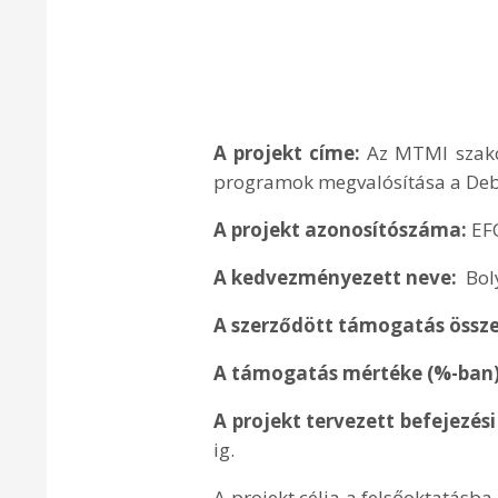
A projekt címe:
Az MTMI szakok
programok megvalósítása a Deb
A projekt azonosítószáma:
EF
A kedvezményezett neve:
Bol
A szerződött támogatás össz
A támogatás mértéke (%-ban
A projekt tervezett befejezé
ig.
A projekt célja a felsőoktatásba