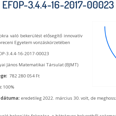
EFOP-3.4.4-16-2017-00023
ra való bekerülést elősegítő innovatív
receni Egyetem vonzáskörzetében
OP-3.4.4-16-2017-00023
yai János Matematikai Társulat (BJMT)
ege:
782 280 054 Ft
):
100%
si dátuma:
eredetileg 2022. március 30. volt, de meghos
 való bekerülés fokozása, a hátrányos helyzetből származ