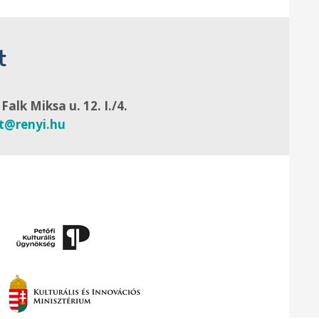
t
alk Miksa u. 12. I./4.
at@renyi.hu
Támog
Támog