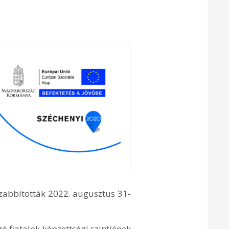
szabbították 2022. augusztus 31-
ó fiatalok képzettségi szintjének