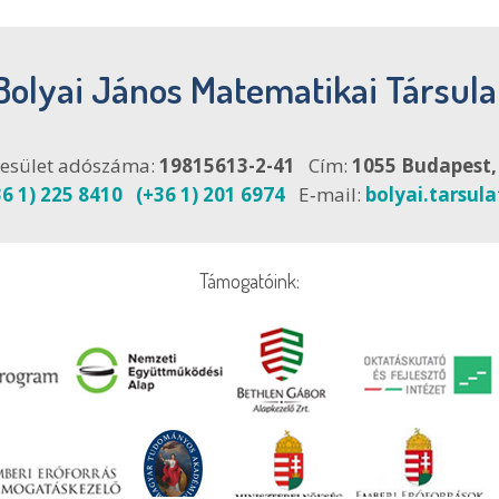
Bolyai János Matematikai Társula
esület adószáma:
19815613-2-41
Cím:
1055 Budapest, F
36 1) 225 8410
(+36 1) 201 6974
E‑mail:
bolyai.tarsul
Támogatóink: