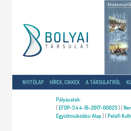
Bolyai János Matematikai Társulat
Alapítva 1891-ben
NYITÓLAP
HÍREK, CIKKEK
A TÁRSULATRÓL
K
Pályázatok
:
[
EFOP-3.4.4-16-2017-00023
] [
Nem
Együttműködési Alap
] [
Petőfi Kul