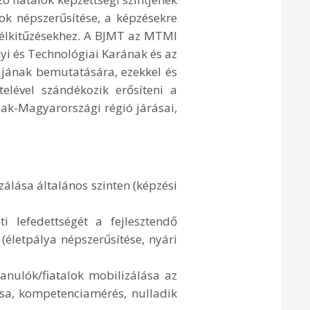
ok népszerűsítése, a képzésekre
célkitűzésekhez. A BJMT az MTMI
i és Technológiai Karának és az
ájának bemutatására, ezekkel és
telével szándékozik erősíteni a
szak-Magyarországi régió járásai,
zálása általános szinten (képzési
ti lefedettségét a fejlesztendő
(életpálya népszerűsítése, nyári
anulók/fiatalok mobilizálása az
sa, kompetenciamérés, nulladik