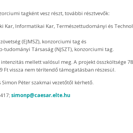
orciumi tagként vesz részt, további résztvevők:
 Kar, Informatikai Kar, Természettudományi és Technoló
Szövetség (EJMSZ), konzorciumi tag és
-tudományi Társaság (NJSZT), konzorciumi tag.
intenzitás mellett valósul meg. A projekt összköltsége 7
9 Ft vissza nem térítendő támogatásban részesül.
s Simon Péter szakmai vezetőtől kérhető.
8417;
simonp@caesar.elte.hu