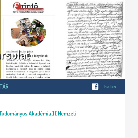
rsulat
OTÁR
hu
|
en
 Tudományos Akadémia
] [
Nemzeti