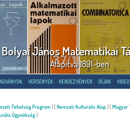
Bolyai János Matematikai Tá
Alapítva 1891-ben
IADVÁNYOK
VERSENYEK
RENDEZVÉNYEK
DÍJAK
VIDE
zeti Tehetség Program
] [
Nemzeti Kulturális Alap
] [
Magyar
turális Ügynökség
]